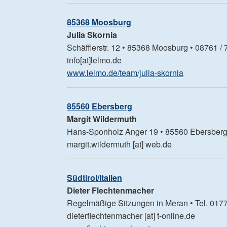
85368 Moosburg
Julia Skornia
Schäfflerstr. 12 • 85368 Moosburg • 08761 /
info[at]lelmo.de
www.lelmo.de/team/julia-skornia
85560 Ebersberg
Margit
Wildermuth
Hans-Sponholz Anger 19 • 85560 Ebersberg •
margit.wildermuth [at] web.de
Südtirol/Italien
Dieter
Flechtenmacher
Regelmäßige Sitzungen in Meran • Tel. 0177
dieterflechtenmacher [at] t-online.de