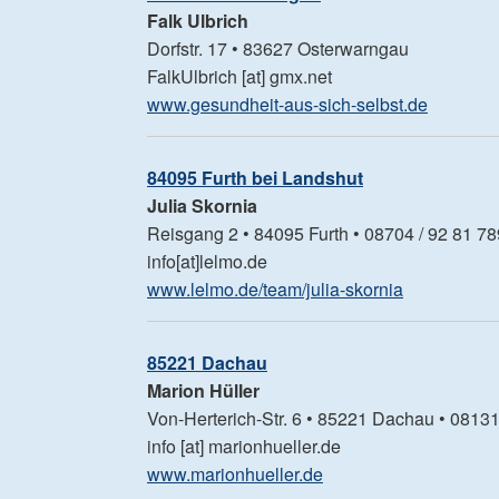
Falk
Ulbrich
Dorfstr. 17 • 83627 Osterwarngau
FalkUlbrich [at] gmx.net
www.gesundheit-aus-sich-selbst.de
84095 Furth bei Landshut
Julia Skornia
Reisgang 2 • 84095 Furth • 08704 / 92 81 78
info[at]lelmo.de
www.lelmo.de/team/julia-skornia
85221 Dachau
Marion Hüller
Von-Herterich-Str. 6 • 85221 Dachau • 08131
info [at] marionhueller.de
www.marionhueller.de